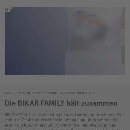
Wir
benötigen
Ihre
Zustimmung,
um
den
YouTube
Video
Service
zu
laden!
Wir
integrieren
einen
Dienst
eines
WAS ES FÜR UNS BEDEUTET, EIN FAMILIENUNTERNEHMEN ZU SEIN
Drittanbieters,
um
Die BIKAR FAMILY hält zusammen
verschiedene
Inhalte
BIKAR METALS ist ein inhabergeführtes Familienunternehmen. Hier
einzubetten.
steht die Familie an erster Stelle. Wir sind ein Unternehmen mit
Dieser
einem niedrigen Altersdurchschnitt und einem ebenso jungen
Dienst