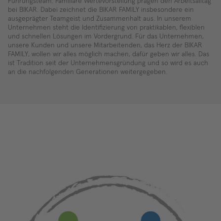
Führungsteam. Familiäre Wertevorstellung prägen den Arbeitsalltag
kann
bei BIKAR. Dabei zeichnet die BIKAR FAMILY insbesondere ein
Daten
ausgeprägter Teamgeist und Zusammenhalt aus. In unserem
zu
Unternehmen steht die Identifizierung von praktikablen, flexiblen
Ihren
und schnellen Lösungen im Vordergrund. Für das Unternehmen,
Aktivitäten
unsere Kunden und unsere Mitarbeitenden, das Herz der BIKAR
sammeln.
FAMILY, wollen wir alles möglich machen, dafür geben wir alles. Das
Bitte
ist Tradition seit der Unternehmensgründung und so wird es auch
überprüfen
an die nachfolgenden Generationen weitergegeben.
Sie
die
Informationen
und
stimmen
Sie
der
Nutzung
des
Dienstes
zu,
um
den
Inhalt
anzusehen.