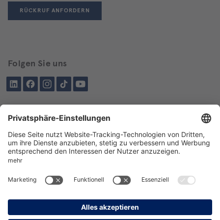
RÜCKRUF ANFORDERN
Folgen Sie uns
LinkedIn
Facebook
Instagram
Tiktok
YouTube
Schon besucht?
Über BIKAR
LIEFERPROGRAMM
DE
EN
AGB
AEB
Datenschutz
Impressum