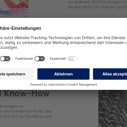
um jederzeit Höchstleistungen f
werden diese von unserem geschu
nd Know-How
Kreissägen an
in entscheidender Punkt. Das
ert und dort auf Kundenwunsch