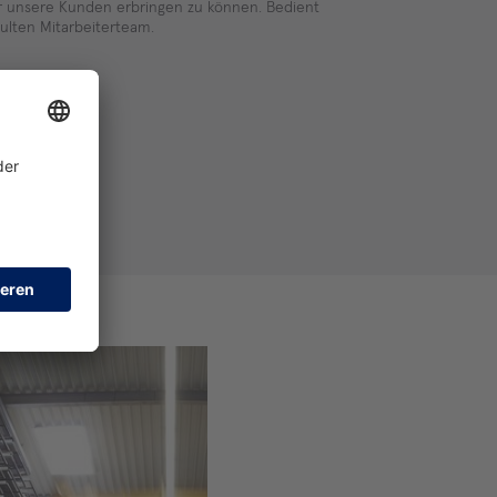
ür unsere Kunden erbringen zu können. Bedient
lten Mitarbeiterteam.