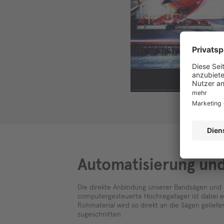
Automatisierung u
Die direkte Anbindung unserer Bandsägen und 
computergesteuerte Hochregallager ist dabei e
Rohmaterial wird so direkt an die Sägen gelief
zugeschnitten.