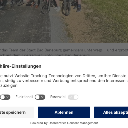
r das Team der Stadt Bad Berleburg gemeinsam unterwegs – und erprob
ck auf dem Ederradweg. Foto: Stadt Bad Berleburg
Stadt B
über viele Jahre hinweg eine besonders kritische Gefahrenstelle“,
ührung zwischen Produktions- und Bürogebäuden sowie dem inten
d Fußgänger“ dargestellt, erklärte die Geschäftsführerin von BIK
rkannt und angestoßen, sie in die städtischen Diskussionen und