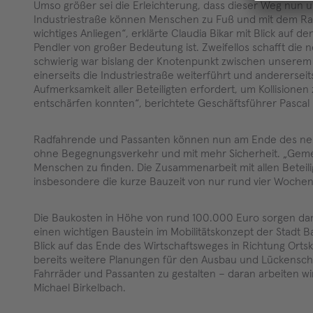
Umso größer sei die Erleichterung, dass dieser Weg nun 
Industriestraße können Menschen zu Fuß und mit dem Rad
wichtiges Anliegen“, erklärte Claudia Bikar mit Blick auf 
Pendler von großer Bedeutung ist. Zweifellos schafft die 
schwierig war bislang der Knotenpunkt zwischen unserem
einerseits die Industriestraße weiterführt und andererse
Aufmerksamkeit aller Beteiligten erfordert, um Kollisione
entschärfen konnten“, berichtete Geschäftsführer Pascal 
Radfahrende und Passanten können nun am Ende des ne
ohne Begegnungsverkehr und mit mehr Sicherheit. „Gemein
Menschen zu finden. Die Zusammenarbeit mit allen Beteili
insbesondere die kurze Bauzeit von nur rund vier Woche
Die Baukosten in Höhe von rund 100.000 Euro sorgen dami
einen wichtigen Baustein im Mobilitätskonzept der Stadt Ba
Blick auf das Ende des Wirtschaftsweges in Richtung Ort
bereits weitere Planungen für den Ausbau und Lückensch
Fahrräder und Passanten zu gestalten – daran arbeiten wir
Michael Birkelbach.