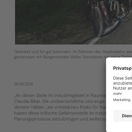
Getestet und für gut befunden: Im Rahmen des Stadtradelns wa
gemeinsam mit Bürgermeister Volker Sonneborn das neue Teilstü
28.05.2026
„An dieser Stelle im Industriegebiet in Raumland bestand 
Claudia Bikar. Die unübersichtliche und enge Verkehrsf
Verkehr hätten „ein erhebliches Risiko für Radfahrende un
haben diese kritische Gefahrenstelle im Industriegebiet e
Planungsprozesse einzubringen und weiterzuverfolgen.“