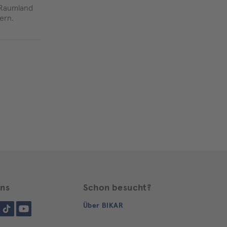
 Raumland
ern.
uns
Schon besucht?
gram
Tiktok
YouTube
Über BIKAR