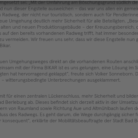
umgesetzt sei. „Mit der Umfahrung am Böschungsgrund südlich de
 nun dieser Engstelle ausweichen – das war uns allen ein geme
den Radweg, der nicht nur touristisch, sondern auch für Pendlerin
neue Umgehung deutlich mehr Sicherheit für alle Beteiligten. „Be
 alten und neuen Produktionsgebäude – der Kreuzungsbereich, 
its auf den bereits vorhandenen Radweg trifft, hat immer besonde
n zu vermeiden. Wir freuen uns sehr, dass wir diese Engstelle nu
Bikar.
uen Umgehungsweges direkt an die vorhandenen Routen anschl
sam mit der Firma BIKAR ist es uns gelungen, eine Lösung im Si
gten hat hervorragend geklappt“, freute sich Volker Sonneborn. D
n – witterungsbedingte Unterbrechungen ausgeklammert.
t für einen zentralen Lückenschluss, mehr Sicherheit und bilde
d Berleburg ab. Dieses befindet sich derzeit aktiv in der Umsetzu
skern von Raumland sowie Richtung Aue und Altmühlbach laufen d
luss des Radwegs. Es geht darum, die Wege durchgängig sicher f
 konsequent“, erklärte der Mobilitätsbeauftragte der Stadt Bad B