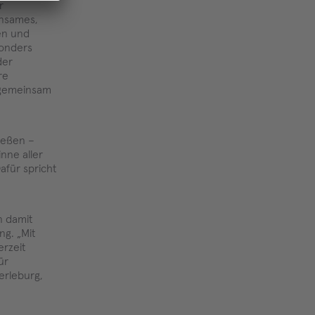
r
insames,
nen und
sonders
der
re
n gemeinsam
ießen –
nne aller
afür spricht
n damit
ng. „Mit
erzeit
ür
erleburg,