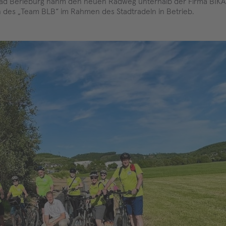
 Bad Berleburg nahm den neuen Radweg unterhalb der Firma BIKAR
rn des „Team BLB“ im Rahmen des Stadtradeln in Betrieb.