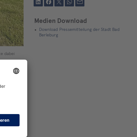
mitteilen
teilen
tweet
teilen
mail
Medien Download
Download Pressemitteilung der Stadt Bad
Berleburg
te dabei
ad Berleburg
 berichtete
siven Lkw-
AR: „Wir