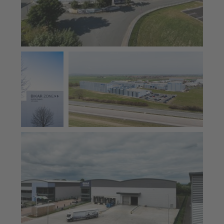
Beschriftung
Produktionsstandort von BIKAR an der A4
der BIKAR ZO
in Korbußen bei Gera, Thüringen
NE Produktio
nshalle am St
andort in Ba
d Berleburg,
Nordrhein-W
estfalen
Produktionsstandort von BIKAR in Bristol, UK