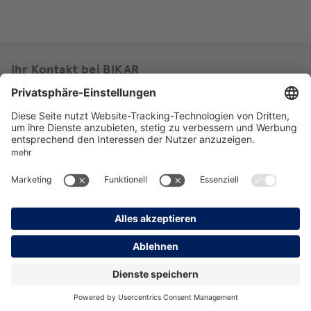
Ihr Kontakt bei BIKAR
+49 (0) 2751 9551 - 111
info@bikar.com
ZUM KONTAKTFORMULAR
Wir rufen Sie gerne zurück
RÜCKRUF ANFORDERN