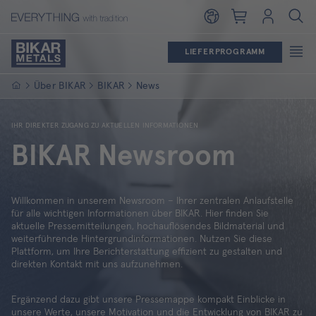
Warenkorb
Login
LIEFERPROGRAMM
Startseite
Über BIKAR
BIKAR
News
IHR DIREKTER ZUGANG ZU AKTUELLEN INFORMATIONEN
BIKAR Newsroom
Willkommen in unserem Newsroom – Ihrer zentralen Anlaufstelle
für alle wichtigen Informationen über BIKAR. Hier finden Sie
aktuelle Pressemitteilungen, hochauflösendes Bildmaterial und
weiterführende Hintergrundinformationen. Nutzen Sie diese
Plattform, um Ihre Berichterstattung effizient zu gestalten und
direkten Kontakt mit uns aufzunehmen.
Ergänzend dazu gibt unsere Pressemappe kompakt Einblicke in
unsere Werte, unsere Motivation und die Entwicklung von BIKAR zu