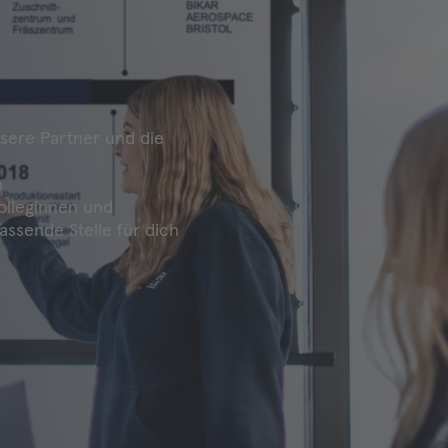
sere Partner und die
n
olleginnen und
assende Stelle für dich