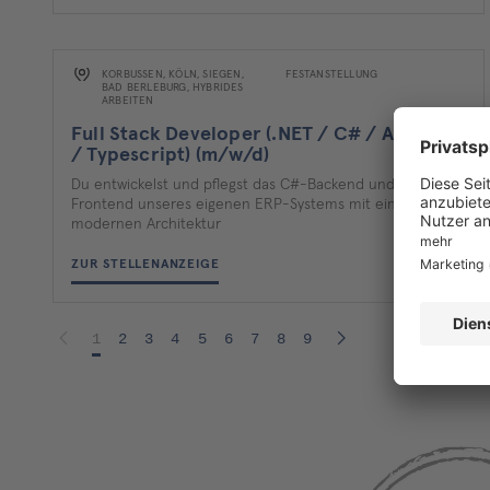
KORBUSSEN, KÖLN, SIEGEN,
FESTANSTELLUNG
BAD BERLEBURG, HYBRIDES A
RBEITEN
Full Stack Developer (.NET / C# / Angular
/ Typescript) (m/w/d)
Du entwickelst und pflegst das C#-Backend und Angular-
Frontend unseres eigenen ERP-Systems mit einer
modernen Architektur
ZUR STELLENANZEIGE
1
2
3
4
5
6
7
8
9