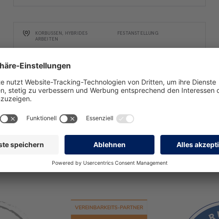
KORBUSSEN, HYBRIDES A
FESTANSTELLUNG
RBEITEN
Dev Ops Engineer (m/w/d)
Administration und Wartung von Linux-Systemen sowie
Implementierung und Konfiguration von Netzwerkdiensten
(DNS, Proxies, Load Balancer)
ZUR STELLENANZEIGE