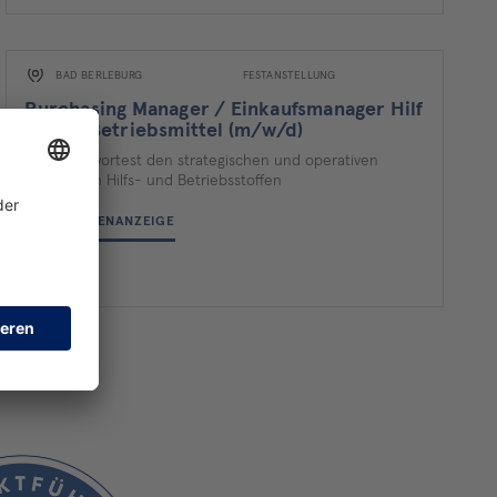
BAD BERLEBURG
FESTANSTELLUNG
Purchasing Manager / Einkaufsmanager Hilf
s- und Betriebsmittel (m/w/d)
Du verantwortest den strategischen und operativen
Einkauf von Hilfs- und Betriebsstoffen
ZUR STELLENANZEIGE