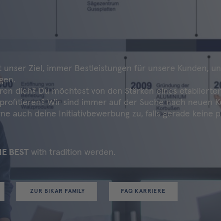
 unser Ziel, immer Bestleistungen für unsere Kunden, un
gen.
eren dich? Du möchtest von den Stärken eines etablierte
rofitieren? Wir sind immer auf der Suche nach neuen K
ne auch deine Initiativbewerbung zu, falls gerade keine p
HE BEST
with tradition werden.
ZUR BIKAR FAMILY
FAQ KARRIERE