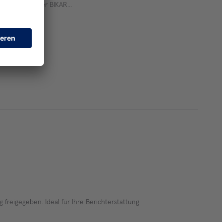
ekt: den Bau der BIKAR…
g freigegeben. Ideal für Ihre Berichterstattung