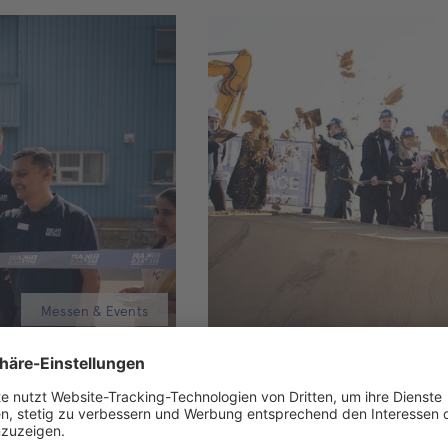
Messen & Events
Vanessa Roth
04.02.2025
Spatenstich für die BIKAR Z
und Nachhaltigkeit in Thüri
tätte in der Aequs Special
In Korbußen, direkt an der A4, fiel heut