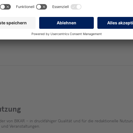
Startschuss für ein wegweisendes Proj
utzung
der von BIKAR – in druckfähiger Qualität und für die redaktionelle Nutzun
und Veranstaltungen.