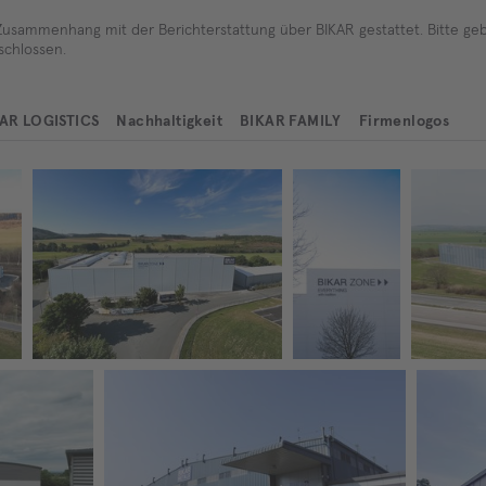
Zusammenhang mit der Berichterstattung über BIKAR gestattet. Bitte geben
schlossen.
AR LOGISTICS
Nachhaltigkeit
BIKAR FAMILY
Firmenlogos
ebu
Vollautomatisiertes Zuschnittzentru
Beschriftung d
Produktion
m BIKAR ZONE am Standort in Bad
er BIKAR ZONE
ußen bei G
Berleburg, Nordrhein-Westfalen
Produktionshall
e am Standort i
n Bad Berlebur
g, Nordrhein-W
estfalen
ol, UK
Produktionsstandort von BIKAR in Belagavi, I
Produktio
ndien
laysia