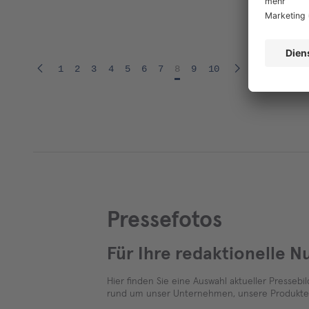
1
2
3
4
5
6
7
8
9
10
Pressefotos
Für Ihre redaktionelle N
Hier finden Sie eine Auswahl aktueller Pressebil
rund um unser Unternehmen, unsere Produkte 