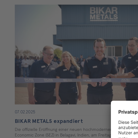
07.02.2025
BIKAR METALS expandiert
Die offizielle Eröffnung einer neuen hochmodernen Produktionss
Economic Zone (SEZ) in Belagavi, Indien, am Freitag, 07.…