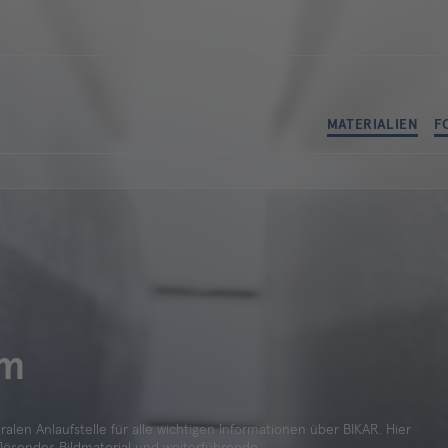
MATERIALIEN
F
om
en Anlaufstelle für alle wichtigen Informationen über BIKAR. Hier
flösendes Bildmaterial und weiterführende