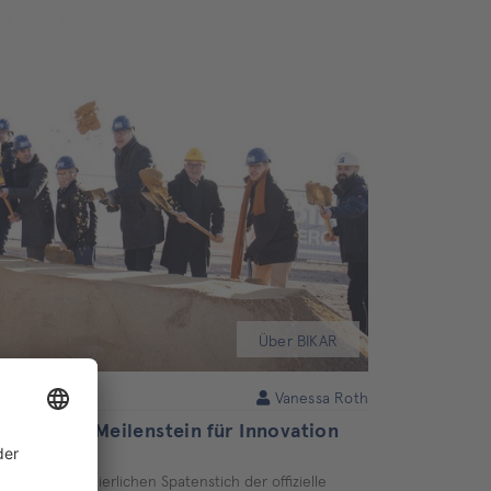
Über BIKAR
Vanessa Roth
ONE EAST: Meilenstein für Innovation
ngen
e mit einem feierlichen Spatenstich der offizielle